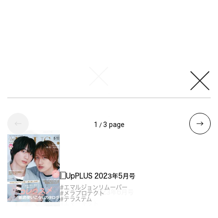
UpPLUS 2022年11月号
Poco’ce 2022年12月号
#エマルジョンリムーバー
#テラステム
#テラステム
MORE
MORE
page
1
3
page
/
UpPLUS 2023年5月号
#エマルジョンリムーバー
Poco’ce 2023年6月号
#メラプロテクト
#テラステム
#エマーキット
LDK the Beauty 2022年